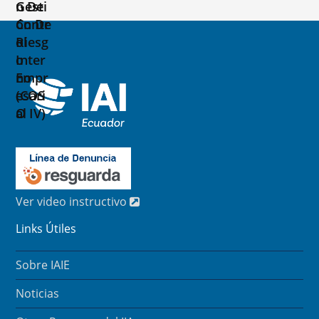
original
actual
era:
es:
$150,00.
$120,00.
Ver video instructivo
Links Útiles
Sobre IAIE
Noticias