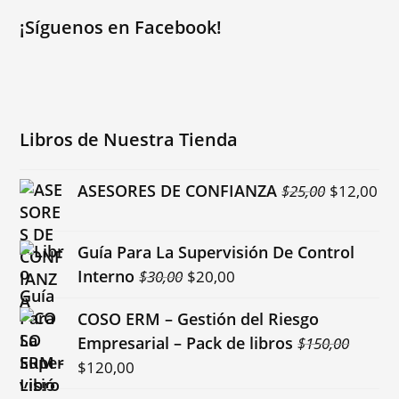
¡Síguenos en Facebook!
Libros de Nuestra Tienda
El
El
ASESORES DE CONFIANZA
$
25,00
$
12,00
precio
pr
original
ac
Guía Para La Supervisión De Control
era:
es:
El
El
Interno
$
30,00
$
20,00
$25,00.
$1
precio
precio
COSO ERM – Gestión del Riesgo
original
actual
Empresarial – Pack de libros
$
150,00
era:
es:
El
El
$
120,00
$30,00.
$20,00.
precio
precio