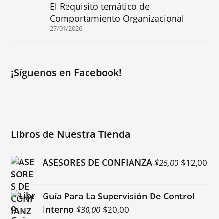
El Requisito temático de
Comportamiento Organizacional
27/01/2026
¡Síguenos en Facebook!
Libros de Nuestra Tienda
El
El
ASESORES DE CONFIANZA
$
25,00
$
12,00
precio
pr
original
ac
Guía Para La Supervisión De Control
era:
es:
El
El
Interno
$
30,00
$
20,00
$25,00.
$1