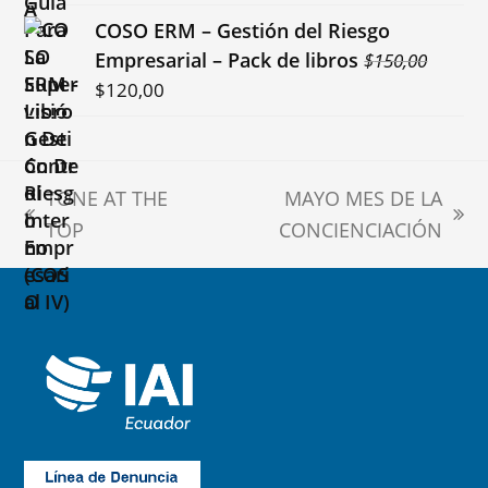
precio
precio
COSO ERM – Gestión del Riesgo
original
actual
Empresarial – Pack de libros
$
150,00
era:
es:
El
El
$
120,00
$30,00.
$20,00.
precio
precio
original
actual
era:
es:
TONE AT THE
MAYO MES DE LA
$150,00.
$120,00.
previous
next
TOP
CONCIENCIACIÓN
post:
post: