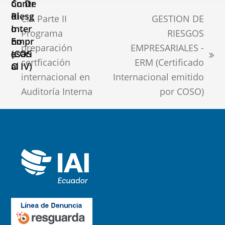
era:
es:
CIA Parte II
GESTION DE
$150,00.
$120,00.
Programa
RIESGOS
preparación
EMPRESARIALES -
previous
next
certficación
ERM (Certificado
post:
post:
internacional en
Internacional emitido
Auditoría Interna
por COSO)