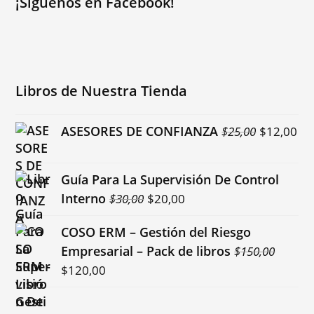
¡Síguenos en Facebook!
Libros de Nuestra Tienda
El
El
ASESORES DE CONFIANZA
$
25,00
$
12,00
precio
pr
original
ac
Guía Para La Supervisión De Control
era:
es:
El
El
Interno
$
30,00
$
20,00
$25,00.
$1
precio
precio
COSO ERM – Gestión del Riesgo
original
actual
Empresarial – Pack de libros
$
150,00
era:
es:
El
El
$
120,00
$30,00.
$20,00.
precio
precio
original
actual