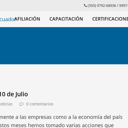
(593) 9792-68936
/
9997
AFILIACIÓN
CAPACITACIÓN
CERTIFICACION
0 de Julio
oticias
0 comentarios
mente a las empresas como a la economía del país
e estos meses hemos tomado varias acciones que