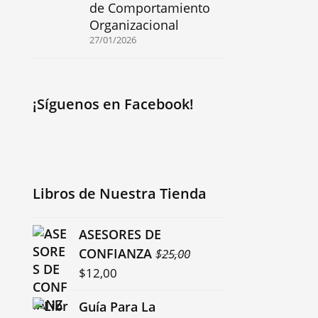
de Comportamiento
Organizacional
27/01/2026
¡Síguenos en Facebook!
Libros de Nuestra Tienda
ASESORES DE
CONFIANZA
$
25,00
El
El
$
12,00
precio
precio
Guía Para La
original
actual