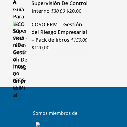
Supervisión De Control
era:
es:
El
El
Interno
$
30,00
$
20,00
$25,00.
$12,00.
precio
precio
COSO ERM – Gestión
original
actual
del Riesgo Empresarial
era:
es:
– Pack de libros
$
150,00
$30,00.
$20,00.
El
El
$
120,00
precio
precio
original
actual
era:
es:
$150,00.
$120,00.
Somos miembros de